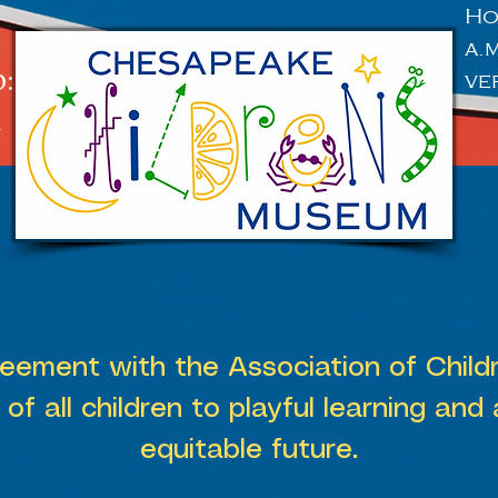
Ho
a.
:
ve
n
greement with the Association of Chil
s of all children to playful learning and
equitable future.