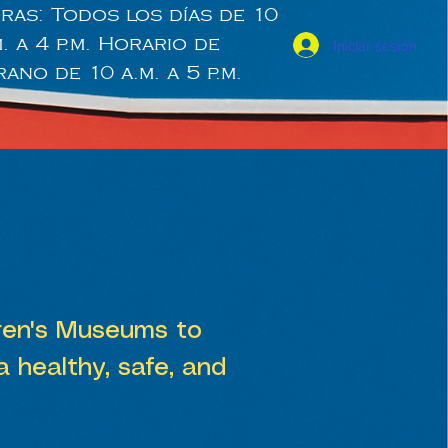
ras: Todos los días de 10
m. a 4 p.m. Horario de
Iniciar sesión
rano de 10 a.m. a 5 p.m.
dren's Museums to
 a healthy, safe, and