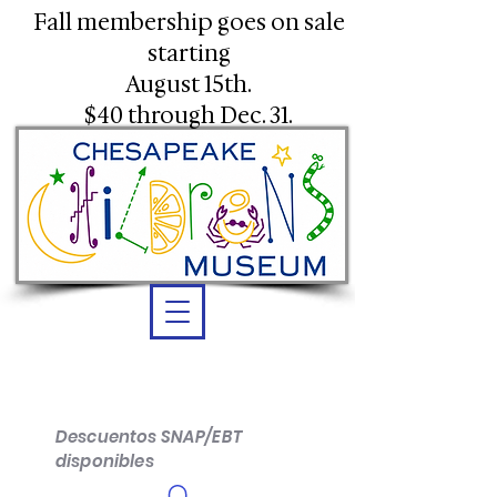
Fall membership goes on sale
starting
August 15th.
$40 through Dec. 31.
Horas: Todos los días de 10 a.m.
a 4 p.m. Horario de verano de 10
a.m. a 5 p.m.
Descuentos SNAP/EBT
disponibles