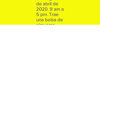
de abril de
2020. 9 am a
5 pm. Trae
una bolsa de
almuerzo.
Agente de
cambio.
Power of
One, Power
of Team y
Power of
Community.
Salir con
planes para
Un plan de
acción para
un proyecto
en su
comunidad.
Sábado 15
de febrero O
domingo 16
de febrero
2020. 9 a.m.
a 5 p.m. Trae