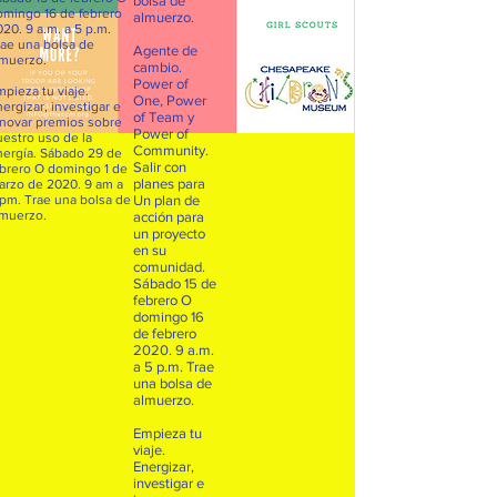
bolsa de
omingo 16 de febrero
almuerzo.
20. 9 a.m. a 5 p.m.
rae una bolsa de
Agente de
lmuerzo.
cambio.
Power of
pieza tu viaje.
One, Power
ergizar, investigar e
of Team y
nnovar premios sobre
Power of
uestro uso de la
Community.
nergía. Sábado 29 de
Salir con
ebrero O domingo 1 de
planes para
arzo de 2020. 9 am a
 pm. Trae una bolsa de
Un plan de
lmuerzo.
acción para
un proyecto
en su
comunidad.
Sábado 15 de
febrero O
domingo 16
de febrero
2020. 9 a.m.
a 5 p.m. Trae
una bolsa de
almuerzo.
Empieza tu
viaje.
Energizar,
investigar e