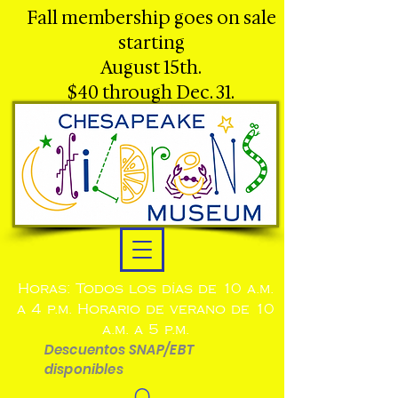
Fall membership goes on sale
starting
August 15th.
$40 through Dec. 31.
Horas: Todos los días de 10 a.m.
a 4 p.m. Horario de verano de 10
a.m. a 5 p.m.
Descuentos SNAP/EBT
disponibles