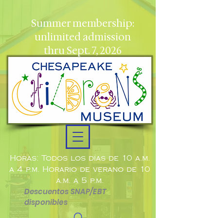
Summer membership:
unlimited admission
thru Sept. 7, 2026
Horas: Todos los días de 10 a.m.
a 4 p.m. Horario de verano de 10
a.m. a 5 p.m.
Descuentos SNAP/EBT
disponibles