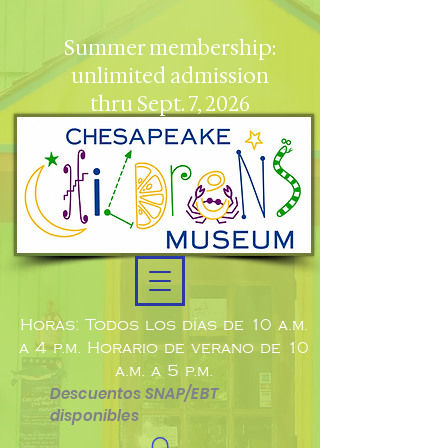
Summer membership:
unlimited admission
thru Sept. 7, 2026
Horas: Todos los días de 10 a.m.
a 4 p.m. Horario de verano de 10
a.m. a 5 p.m.
Descuentos SNAP/EBT
disponibles