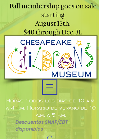
Fall membership goes on sale
starting
August 15th.
$40 through Dec. 31.
Horas: Todos los días de 10 a.m.
a 4 p.m. Horario de verano de 10
a.m. a 5 p.m.
Descuentos SNAP/EBT
disponibles