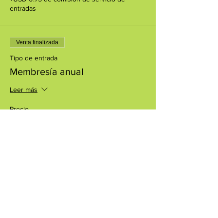
entradas
Venta finalizada
Tipo de entrada
Membresía anual
Leer más
Precio
USD 85.00
+USD 2.13 de comisión de servicio de
entradas
Compartir este evento