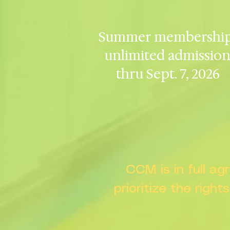
Summer membership
unlimited admissio
thru Sept. 7, 2026
CCM is in full a
prioritize the right