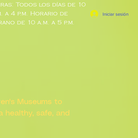
ras: Todos los días de 10
m. a 4 p.m. Horario de
Iniciar sesión
rano de 10 a.m. a 5 p.m.
dren's Museums to
 a healthy, safe, and