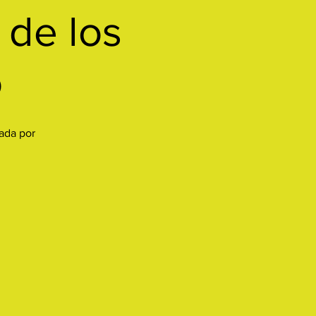
 de los
o
iada por