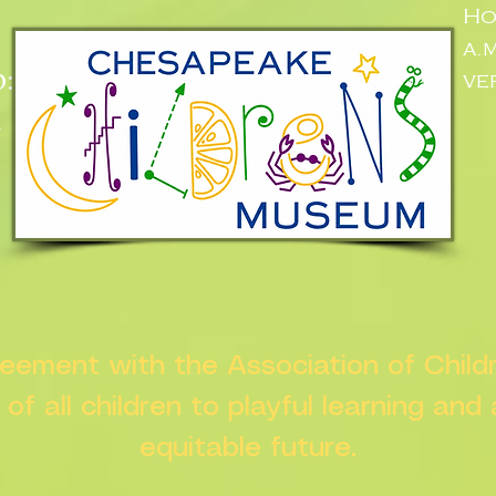
Ho
a.
:
ve
n
greement with the Association of Chil
s of all children to playful learning and
equitable future.