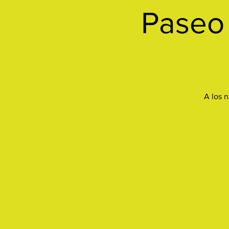
Paseo 
A los n