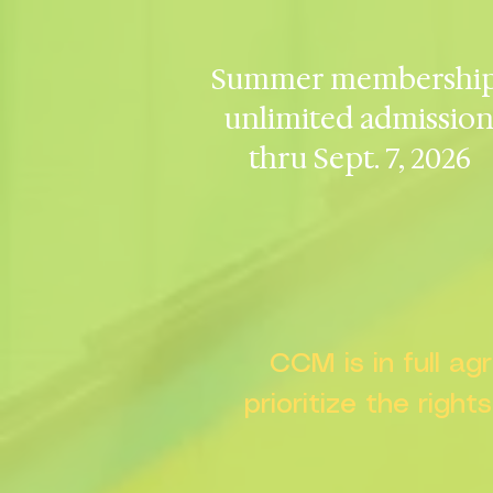
Summer membership
unlimited admissio
thru Sept. 7, 2026
CCM is in full a
prioritize the right