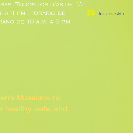
ras: Todos los días de 10
m. a 4 p.m. Horario de
Iniciar sesión
rano de 10 a.m. a 5 p.m.
dren's Museums to
 a healthy, safe, and