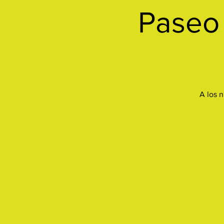
Paseo 
A los n