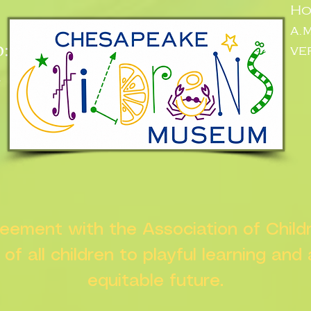
Ho
a.
:
ve
n
greement with the Association of Chil
s of all children to playful learning and
equitable future.