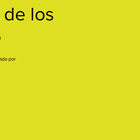
 de los
o
iada por