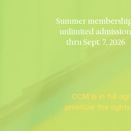
Summer membership
unlimited admissio
thru Sept. 7, 2026
CCM is in full a
prioritize the right