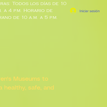
ras: Todos los días de 10
m. a 4 p.m. Horario de
Iniciar sesión
rano de 10 a.m. a 5 p.m.
dren's Museums to
 a healthy, safe, and