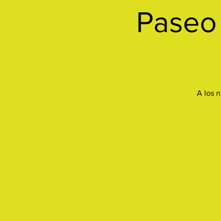
Paseo 
A los n