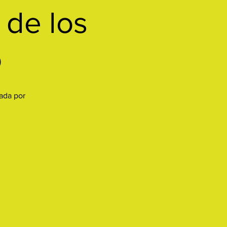
 de los
o
iada por