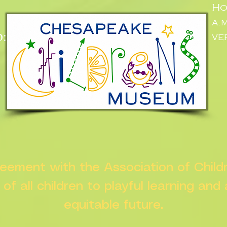
Ho
a.
:
ve
n
greement with the Association of Chil
s of all children to playful learning and
equitable future.