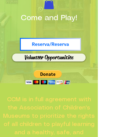
Come and Play!
Reserva/Reserva
Volunteer Opportunities
CCM is in full agreement with
the Association of Children's
Museums to prioritize the rights
of all children to playful learning
and a healthy, safe, and