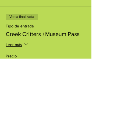
Venta finalizada
Tipo de entrada
Creek Critters +Museum Pass
Leer más
Precio
USD 8.00
+USD 0.20 de comisión de servicio de
entradas
Compartir este evento