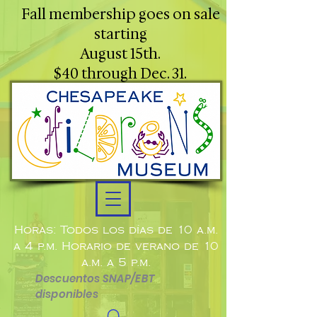
Fall membership goes on sale
starting
August 15th.
$40 through Dec. 31.
Horas: Todos los días de 10 a.m.
a 4 p.m. Horario de verano de 10
a.m. a 5 p.m.
Descuentos SNAP/EBT
disponibles