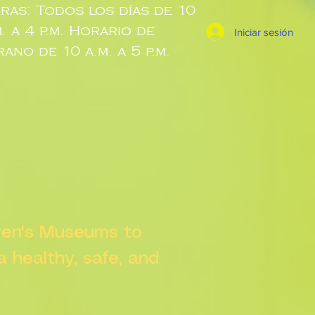
ras: Todos los días de 10
m. a 4 p.m. Horario de
Iniciar sesión
rano de 10 a.m. a 5 p.m.
dren's Museums to
 a healthy, safe, and