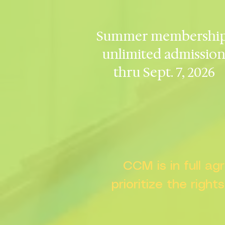
Summer membership
unlimited admissio
thru Sept. 7, 2026
CCM is in full a
prioritize the right