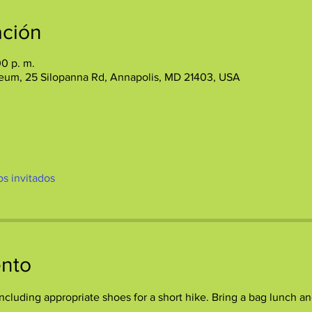
ación
00 p. m.
eum, 25 Silopanna Rd, Annapolis, MD 21403, USA
ros invitados
ento
including appropriate shoes for a short hike. Bring a bag lunch an