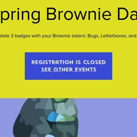
pring Brownie D
ete 3 badges with your Brownie sisters: Bugs, Letterboxes, and
Registration is closed
See other events