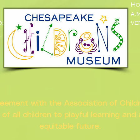
Ho
a.
:
ve
n
greement with the Association of Chil
s of all children to playful learning and
equitable future.