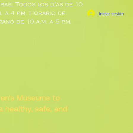
ras: Todos los días de 10
m. a 4 p.m. Horario de
Iniciar sesión
rano de 10 a.m. a 5 p.m.
dren's Museums to
 a healthy, safe, and