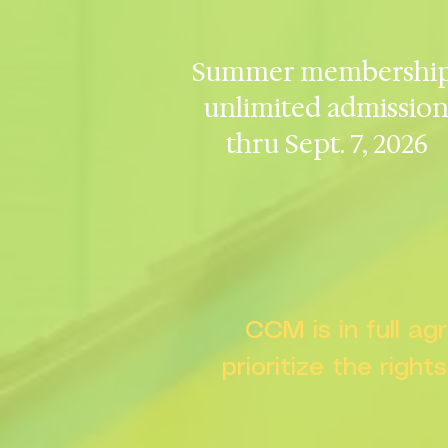
Summer membership
unlimited admissio
thru Sept. 7, 2026
CCM is in full a
prioritize the right