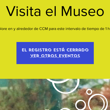
Visita el Museo
lore en y alrededor de CCM para este intervalo de tiempo de 1 h
El registro está cerrado
Ver otros eventos