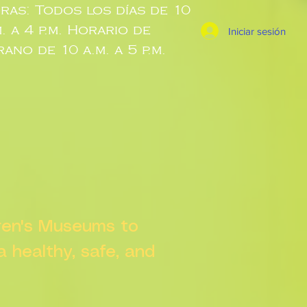
ras: Todos los días de 10
m. a 4 p.m. Horario de
Iniciar sesión
rano de 10 a.m. a 5 p.m.
dren's Museums to
 a healthy, safe, and