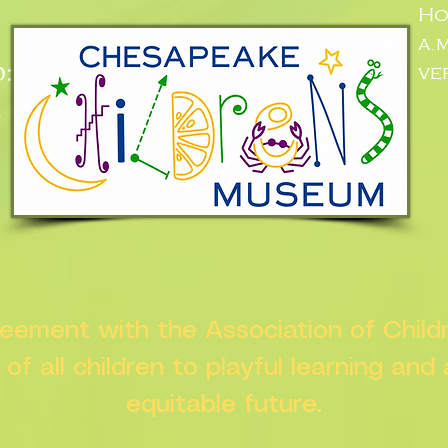
Ho
a.
:
ve
n
greement with the Association of Chil
s of all children to playful learning and
equitable future.